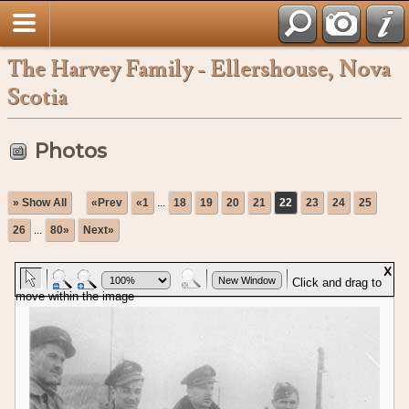
The Harvey Family - Ellershouse, Nova
Scotia
Photos
» Show All
«Prev
«1
...
18
19
20
21
22
23
24
25
26
...
80»
Next»